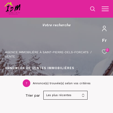
V
o
t
r
e
r
e
c
h
e
r
c
h
e
Fr
0
AGENCE IMMOBILIÈRE À SAINT-PIERRE-DELS-FORCATS
VENTE
ANNONCES DE VENTES IMMOBILIÈRES
7
Annonce(s) trouvée(s) selon vos critères
Trier par
Les plus récentes