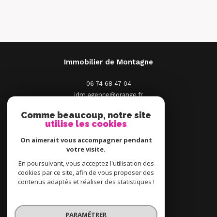
Immobilier de Montagne
06 74 68 47 04
idm.agence@orange.fr
2 Place St Pierre
Comme beaucoup, notre site
66210
Saint-Pierre-Dels-Forcats
utilise les cookies
On aimerait vous accompagner pendant
votre visite.
En poursuivant, vous acceptez l'utilisation des
ADHÉRENTS
cookies par ce site, afin de vous proposer des
contenus adaptés et réaliser des statistiques !
PARAMÉTRER