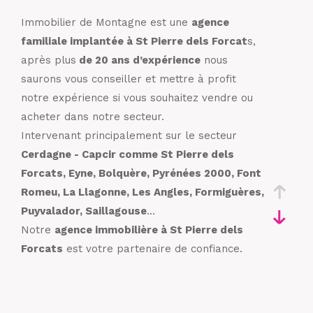
Immobilier de Montagne est une
agence
familiale implantée à St Pierre dels Forcat
s,
après plus
de 20 ans d’expérience
nous
saurons vous conseiller et mettre à profit
notre expérience si vous souhaitez vendre ou
acheter dans notre secteur.
Intervenant principalement sur le secteur
Cerdagne - Capcir comme St Pierre dels
Forcats, Eyne, Bolquère, Pyrénées 2000, Font
Romeu, La Llagonne, Les Angles, Formiguères,
Puyvalador, Saillagouse
…
Notre
agence immobilière à St Pierre dels
Forcats
est votre partenaire de confiance.
Spécialistes de la région, nous mettons à profit
notre expertise et notre passion pour vous
accompagner dans l’acquisition ou la vente de