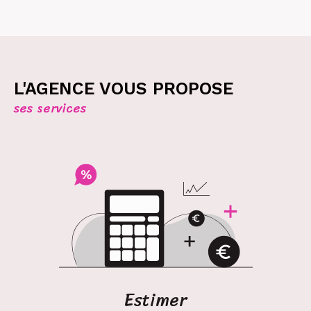
immobilier. Notre agence s’engage à vous
conseiller en prenant en compte les
spécificités de chaque propriété, qu’il s’agisse
d’une maison de charme ou d’une résidence
familiale. Connaissant parfaitement le marché
L'AGENCE VOUS PROPOSE
local, nous vous proposons un
ses services
accompagnement sur mesure, vous permettant
de trouver l’investissement idéal en fonction de
vos besoins. Grâce à notre expertise en achat
et vente, vous pourrez naviguer facilement
dans les étapes clés de chaque transaction.
Consultez nos
annonces immobilières à Cerdag
ne
, St Pierre dels Forcats et alentours.
Conciergerie à la Carte
La
conciergerie à la carte
permet aux
Estimer
propriétaires de résidences secondaires de