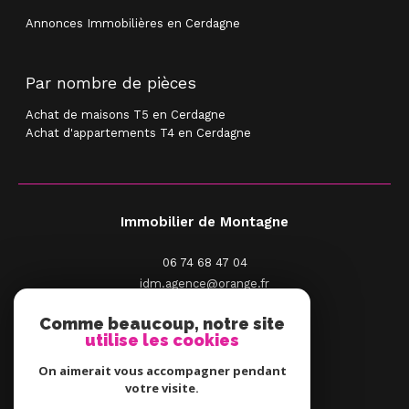
Annonces Immobilières en Cerdagne
Par nombre de pièces
Achat de maisons T5 en Cerdagne
Achat d'appartements T4 en Cerdagne
Immobilier de Montagne
06 74 68 47 04
idm.agence@orange.fr
2 Place St Pierre
Comme beaucoup, notre site
66210
Saint-Pierre-Dels-Forcats
utilise les cookies
On aimerait vous accompagner pendant
votre visite.