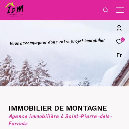
r
e
i
l
i
b
o
m
m
i
t
e
j
o
r
p
0
e
r
t
o
v
s
n
a
d
r
e
n
g
a
p
m
o
c
c
a
s
u
o
V
Fr
IMMOBILIER DE MONTAGNE
Agence immobilière à Saint-Pierre-dels-
Forcats