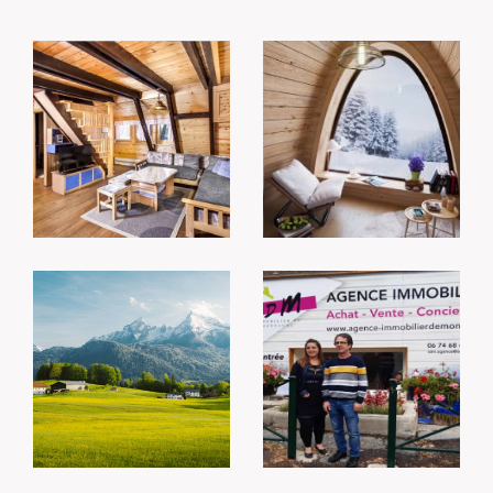
votre bien immobilier. Ici, où chaque maison est
unique, notre mission est de vous aider à
concrétiser votre recherche en trouvant la
propriété qui répond exactement à vos
attentes.
Nos services immobiliers à St
Pierre dels Forcats
Transactions immobilières en Cerdagne
(Achat et Vente)
L’achat ou la vente d’un bien est bien plus
qu’une simple transaction. À Saint-Pierre-dels-
Forcats, la localisation et le type de bien jouent
un rôle essentiel dans chaque projet