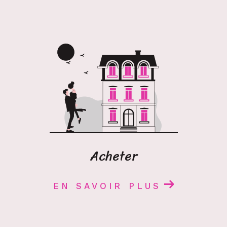
Estimation immobilière
Estimer son bien de façon précise est un atout
indéniable pour bien vendre. C’est pourquoi
notre équipe propose un service d’
estimation
immobilière en Cerdagne.
En tenant compte
de critères variés comme le type de bien, son
emplacement, et l’évolution du marché
immobilier, nous réalisons une estimation juste
et réaliste. Que vous souhaitiez vendre ou
simplement connaître la valeur de votre
propriété, cette évaluation est une base solide
Acheter
pour décider des étapes futures de votre
projet immobilier.
EN SAVOIR PLUS
Contactez-nous
L’équipe de l’agence immobilière à Saint-