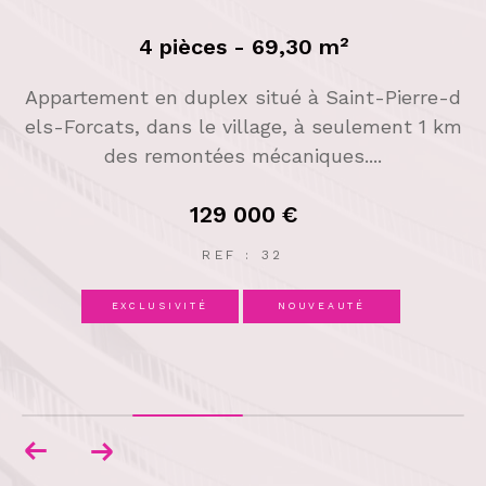
4 pièces - 69,30 m²
Appartement en duplex situé à Saint-Pierre-d
me
Si
els-Forcats, dans le village, à seulement 1 km
ge
m
des remontées mécaniques....
129 000 €
REF : 32
EXCLUSIVITÉ
NOUVEAUTÉ