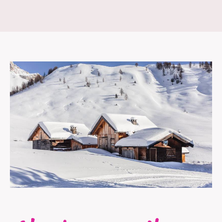
Pierre-dels-Forcats est à votre écoute pour
répondre à vos questions, discuter de votre
projet ou organiser une visite. Que vous soyez
en pleine recherche de votre maison idéale ou
simplement curieux du marché immobilier
local, nous sommes à vos côtés. N’hésitez pas
à nous joindre au
06 74 68 47 04,
par email à
l'adresse
idm.agence@orange.fr
ou venez
nous rencontrer au
2 Place St Pierre, 66210
Saint-Pierre-dels-Forcats.