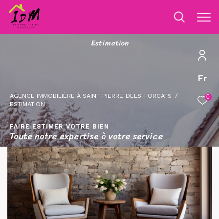
E
s
t
i
m
a
t
i
o
n
Fr
AGENCE IMMOBILIÈRE À SAINT-PIERRE-DELS-FORCATS
0
ESTIMATION
FAIRE ESTIMER VOTRE BIEN
Toute notre expertise à votre service