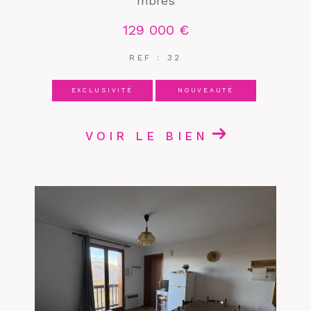
mbres
129 000 €
REF : 32
EXCLUSIVITÉ
NOUVEAUTÉ
VOIR LE BIEN