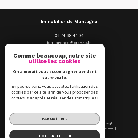
Immobilier de Montagne
06 74 68 47 04
idm.agence@orange.fr
2 Place St Pierre
Comme beaucoup, notre site
66210
Saint-Pierre-Dels-Forcats
utilise les cookies
On aimerait vous accompagner pendant
votre visite.
En poursuivant, vous acceptez l'utilisation des
ADHÉRENTS
cookies par ce site, afin de vous proposer des
contenus adaptés et réaliser des statistiques !
PARAMÉTRER
© 2026 | Tous droits réservés | Traduction powered by Google |
Nos honoraires
Plan du site
Mentions légales
Admin
Nos liens
Politique RGPD
Cookies
TOUT ACCEPTER