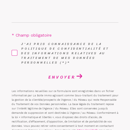
* Champ obligatoire
J'AI PRIS CONNAISSANCE DE LA
POLITIQUE DE CONFIDENTIALITÉ ET
DES INFORMATIONS RELATIVES AU
TRAITEMENT DE MES DONNÉES
PERSONNELLES (*)*
ENVOYER
Les informations recueillies sur ce formulaire sont enregistrées dans un fichier
informatisé par La Boite Immo agissant comme Sous-traitant du traitement pour
la gestion de la clientèle/prospects de l'Agence / du Réseau qui reste Responsable
du Traitement de vos Données personnelles. La base légale du traitement repose
sur l'intérêt légitime de l'Agence / du Réseau. Elles sont conservées jusqu'à
demande de suppression et sont destinées à l'Agence / au Réseau. Conformément à
la loi « informatique et libertés », vous disposez des droits d’accès, de
rectification, d’effacement, d’opposition, de limitation et de portabilité de vos
données. Vous pouvez retirer votre consentement à tout moment en contactant