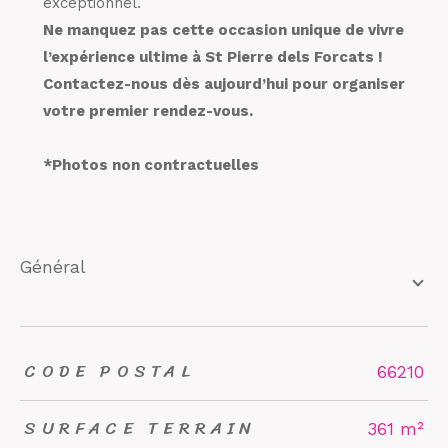
exceptionnel.
Ne manquez pas cette occasion unique de vivre
l’expérience ultime à St Pierre dels Forcats !
Contactez-nous dès aujourd’hui pour organiser
votre premier rendez-vous.
*Photos non contractuelles
général
CODE POSTAL
TRAD_ZEPHYR_Caracteristique
TRAD_ZEPHYR_Valeurs
66210
SURFACE TERRAIN
361 m²