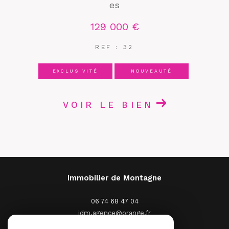
es
129 000 €
REF : 32
EXCLUSIVITÉ
NOUVEAUTÉ
VOIR LE BIEN
Immobilier de Montagne
06 74 68 47 04
idm.agence@orange.fr
2 Place St Pierre