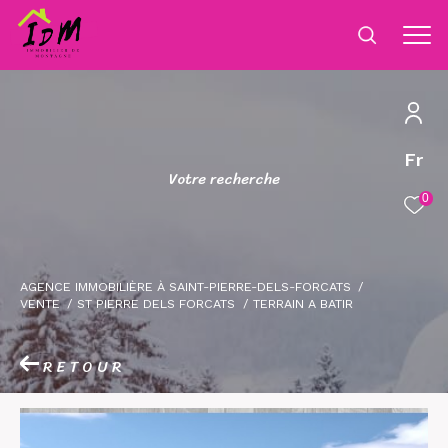
Fr
V
o
t
r
e
r
e
c
h
e
r
c
h
e
0
AGENCE IMMOBILIÈRE À SAINT-PIERRE-DELS-FORCATS
VENTE
ST PIERRE DELS FORCATS
TERRAIN A BATIR
RETOUR