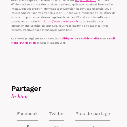
directement l’Agence / Le Réseau. Consultez le site
https://cnil.fr/fr
pour plus
d’informations sur vos droits. Si vous estimez, après avoir contacté l'Agence / le
Réseau, que vos droits « Informatique et Libertés » ne sont pas respectés, vous
pouvez adresser une réclamation à la CNIL. Nous vous informons de l’existence de
la liste d'opposition au démarchage téléphonique « Bloctel », sur laquelle vous
pouvez vous inscrire ici :
https://www.bloctel.gouv.fr
. Dans le cadre de la
protection des Données personnelles, nous vous invitons à ne pas inscrire de
Données sensibles dans le champ de saisie libre.
Ce site est protégé par reCAPTCHA, les
Politiques de Confidentialité
et es
Condi
tions d'utilisation
de Google s'appliquent.
partager
le bien
Facebook
Twitter
Plus de partage