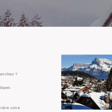
herchiez ?
tiques
rière votre