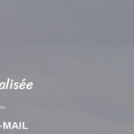
a
l
i
s
é
e
MAIL
-MAIL