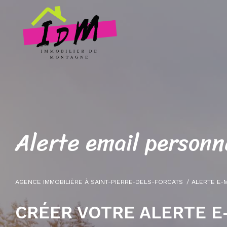
A
l
e
r
t
e
e
m
a
i
l
p
e
r
s
o
n
n
AGENCE IMMOBILIÈRE À SAINT-PIERRE-DELS-FORCATS
ALERTE E-
CRÉER VOTRE ALERTE E