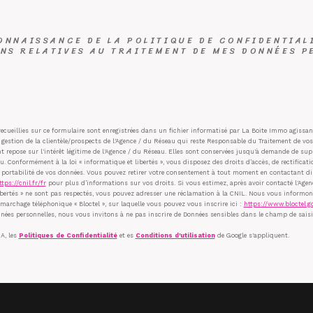
CONNAISSANCE DE LA POLITIQUE DE CONFIDENTIAL
NS RELATIVES AU TRAITEMENT DE MES DONNÉES PE
ecueillies sur ce formulaire sont enregistrées dans un fichier informatisé par La Boite Immo agiss
 gestion de la clientèle/prospects de l'Agence / du Réseau qui reste Responsable du Traitement de vo
nt repose sur l'intérêt légitime de l'Agence / du Réseau. Elles sont conservées jusqu'à demande de sup
u. Conformément à la loi « informatique et libertés », vous disposez des droits d’accès, de rectificati
e portabilité de vos données. Vous pouvez retirer votre consentement à tout moment en contactant di
ttps://cnil.fr/fr
pour plus d’informations sur vos droits. Si vous estimez, après avoir contacté l'Agenc
bertés » ne sont pas respectés, vous pouvez adresser une réclamation à la CNIL. Nous vous informons d
marchage téléphonique « Bloctel », sur laquelle vous pouvez vous inscrire ici :
https://www.bloctel.go
nées personnelles, nous vous invitons à ne pas inscrire de Données sensibles dans le champ de saisie
A, les
Politiques de Confidentialité
et es
Conditions d'utilisation
de Google s'appliquent.