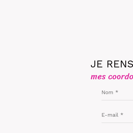
JE REN
mes coord
Nom
*
E-
mail
*