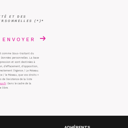
ITÉ ET DES
RSONNELLES (*)*
ENVOYER
ant comme Sous-traitant du
s Données personnelles. La base
pression et sont destinées à
on, d’effacement, d’opposition,
rectement l’Agence / Le Réseau.
e / le Réseau, que vos droits «
e l’existence de la liste
uv.fr
. Dans le cadre de la
 libre.
ADHÉRENTS