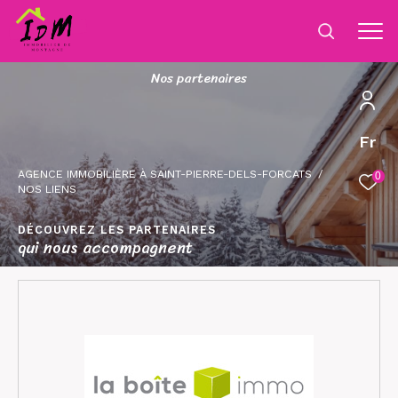
N
o
s
p
a
r
t
e
n
a
i
r
e
s
Fr
AGENCE IMMOBILIÈRE À SAINT-PIERRE-DELS-FORCATS
0
NOS LIENS
DÉCOUVREZ LES PARTENAIRES
qui nous accompagnent