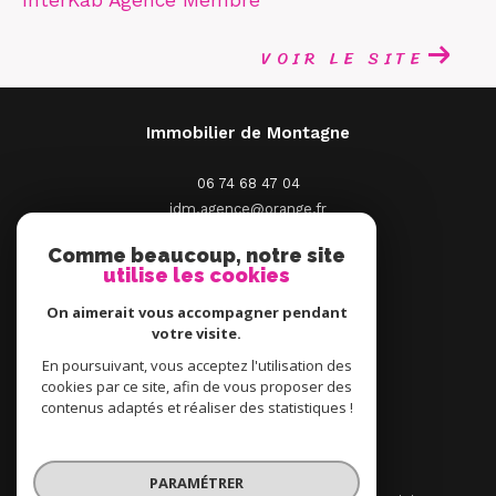
InterKab Agence Membre
VOIR LE SITE
Immobilier de Montagne
06 74 68 47 04
idm.agence@orange.fr
2 Place St Pierre
Comme beaucoup, notre site
66210
Saint-Pierre-Dels-Forcats
utilise les cookies
On aimerait vous accompagner pendant
votre visite.
En poursuivant, vous acceptez l'utilisation des
ADHÉRENTS
cookies par ce site, afin de vous proposer des
contenus adaptés et réaliser des statistiques !
PARAMÉTRER