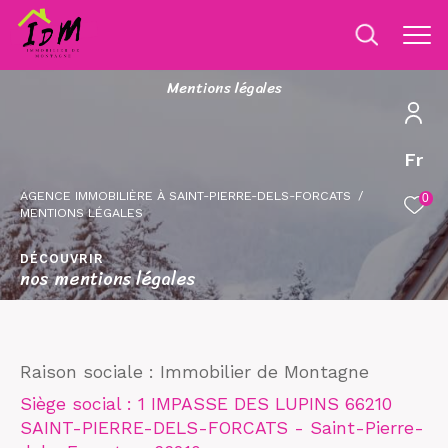
M
e
n
t
i
o
n
s
l
é
g
a
l
e
s
Fr
AGENCE IMMOBILIÈRE À SAINT-PIERRE-DELS-FORCATS
0
MENTIONS LÉGALES
DÉCOUVRIR
nos mentions légales
Raison sociale : Immobilier de Montagne
Siège social : 1 IMPASSE DES LUPINS 66210
SAINT-PIERRE-DELS-FORCATS - Saint-Pierre-