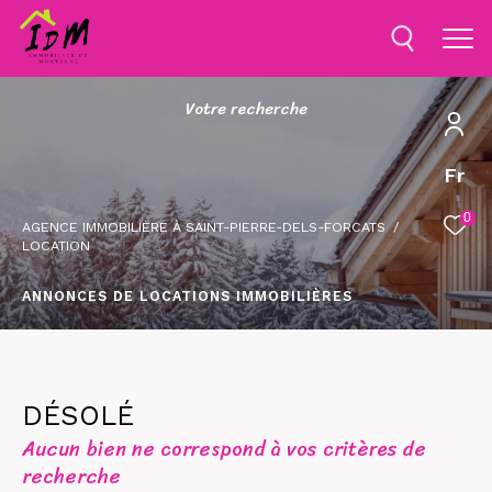
V
o
t
r
e
r
e
c
h
e
r
c
h
e
Fr
0
AGENCE IMMOBILIÈRE À SAINT-PIERRE-DELS-FORCATS
LOCATION
ANNONCES DE LOCATIONS IMMOBILIÈRES
DÉSOLÉ
Aucun bien ne correspond à vos critères de
recherche