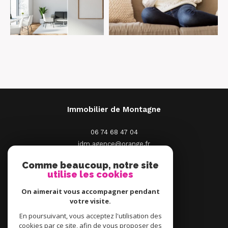
Immobilier de Montagne
06 74 68 47 04
idm.agence@orange.fr
2 Place St Pierre
Comme beaucoup, notre site
66210
Saint-Pierre-Dels-Forcats
utilise les cookies
On aimerait vous accompagner pendant
votre visite.
En poursuivant, vous acceptez l'utilisation des
ADHÉRENTS
cookies par ce site, afin de vous proposer des