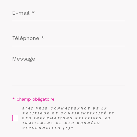
E-
mail
*
Téléphone
*
Message
*
* Champ obligatoire
J'AI PRIS CONNAISSANCE DE LA
POLITIQUE DE CONFIDENTIALITÉ ET
DES INFORMATIONS RELATIVES AU
TRAITEMENT DE MES DONNÉES
PERSONNELLES (*)*