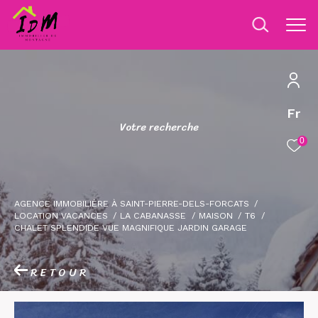
Fr
V
o
t
r
e
r
e
c
h
e
r
c
h
e
0
AGENCE IMMOBILIÈRE À SAINT-PIERRE-DELS-FORCATS
LOCATION VACANCES
LA CABANASSE
MAISON
T6
CHALET SPLENDIDE VUE MAGNIFIQUE JARDIN GARAGE
RETOUR