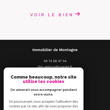
VOIR LE BIEN
Immobilier de Montagne
06 74 68 47 04
idm.agence@orange.fr
2 Place St Pierre
Comme beaucoup, notre site
66210
Saint-Pierre-Dels-Forcats
utilise les cookies
On aimerait vous accompagner pendant
votre visite.
En poursuivant, vous acceptez l'utilisation des
ADHÉRENTS
cookies par ce site, afin de vous proposer des