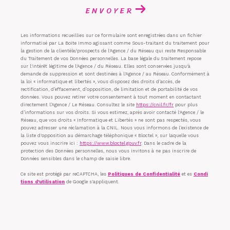
ENVOYER
Les informations recueillies sur ce formulaire sont enregistrées dans un fichier
informatisé par La Boite Immo agissant comme Sous-traitant du traitement pour
la gestion de la clientèle/prospects de l'Agence / du Réseau qui reste Responsable
du Traitement de vos Données personnelles. La base légale du traitement repose
sur l'intérêt légitime de l'Agence / du Réseau. Elles sont conservées jusqu'à
demande de suppression et sont destinées à l'Agence / au Réseau. Conformément à
la loi « informatique et libertés », vous disposez des droits d’accès, de
rectification, d’effacement, d’opposition, de limitation et de portabilité de vos
données. Vous pouvez retirer votre consentement à tout moment en contactant
directement l’Agence / Le Réseau. Consultez le site
https://cnil.fr/fr
pour plus
d’informations sur vos droits. Si vous estimez, après avoir contacté l'Agence / le
Réseau, que vos droits « Informatique et Libertés » ne sont pas respectés, vous
pouvez adresser une réclamation à la CNIL. Nous vous informons de l’existence de
la liste d'opposition au démarchage téléphonique « Bloctel », sur laquelle vous
pouvez vous inscrire ici :
https://www.bloctel.gouv.fr
. Dans le cadre de la
protection des Données personnelles, nous vous invitons à ne pas inscrire de
Données sensibles dans le champ de saisie libre.
Ce site est protégé par reCAPTCHA, les
Politiques de Confidentialité
et es
Condi
tions d'utilisation
de Google s'appliquent.