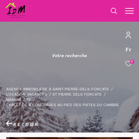
Fr
V
o
t
r
e
r
e
c
h
e
r
c
h
e
0
AGENCE IMMOBILIÈRE À SAINT-PIERRE-DELS-FORCATS
LOCATION VACANCES
ST PIERRE DELS FORCATS
MAISON
T5
CHALET DE 8 COUCHAGES AU PIED DES PISTES DU CAMBRE
RETOUR