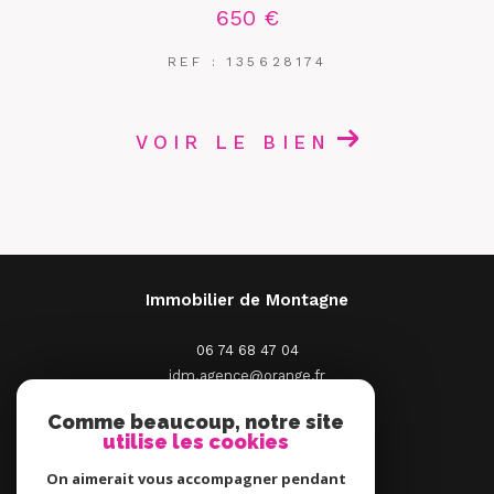
650 €
REF : 135628174
VOIR LE BIEN
Immobilier de Montagne
06 74 68 47 04
idm.agence@orange.fr
2 Place St Pierre
Comme beaucoup, notre site
66210
Saint-Pierre-Dels-Forcats
utilise les cookies
On aimerait vous accompagner pendant