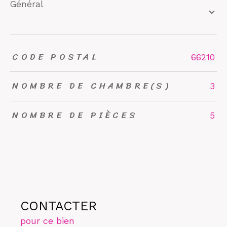
général
CODE POSTAL
TRAD_ZEPHYR_Caracteristique
TRAD_ZEPHYR_Valeurs
66210
NOMBRE DE CHAMBRE(S)
3
NOMBRE DE PIÈCES
5
CONTACTER
pour ce bien