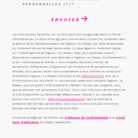
PERSONNELLES (*)*
ENVOYER
Les informations recueillies sur ce formulaire sont enregistrées dans un fichier
informatisé par La Boite Immo agissant comme Sous-traitant du traitement pour
la gestion de la clientèle/prospects de l'Agence / du Réseau qui reste Responsable
du Traitement de vos Données personnelles. La base légale du traitement repose
sur l'intérêt légitime de l'Agence / du Réseau. Elles sont conservées jusqu'à
demande de suppression et sont destinées à l'Agence / au Réseau. Conformément à
la loi « informatique et libertés », vous disposez des droits d’accès, de
rectification, d’effacement, d’opposition, de limitation et de portabilité de vos
données. Vous pouvez retirer votre consentement à tout moment en contactant
directement l’Agence / Le Réseau. Consultez le site
https://cnil.fr/fr
pour plus
d’informations sur vos droits. Si vous estimez, après avoir contacté l'Agence / le
Réseau, que vos droits « Informatique et Libertés » ne sont pas respectés, vous
pouvez adresser une réclamation à la CNIL. Nous vous informons de l’existence de
la liste d'opposition au démarchage téléphonique « Bloctel », sur laquelle vous
pouvez vous inscrire ici :
https://www.bloctel.gouv.fr
. Dans le cadre de la
protection des Données personnelles, nous vous invitons à ne pas inscrire de
Données sensibles dans le champ de saisie libre.
Ce site est protégé par reCAPTCHA, les
Politiques de Confidentialité
et es
Condi
tions d'utilisation
de Google s'appliquent.